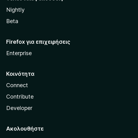
l
Nightly
l
a
Beta
Firefox για επιχειρήσεις
Enterprise
Κοινότητα
Connect
Contribute
Developer
Ακολουθήστε