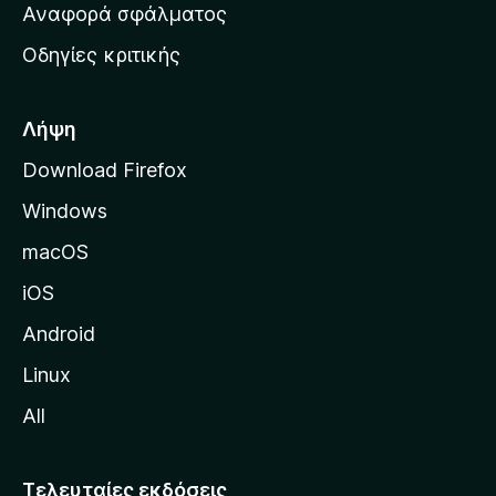
χ
Αναφορά σφάλματος
ε
ι
ς
Οδηγίες κριτικής
κ
ή
σ
Λήψη
ε
Download Firefox
λ
Windows
ί
δ
macOS
α
iOS
τ
η
Android
ς
Linux
M
All
o
z
i
Τελευταίες εκδόσεις