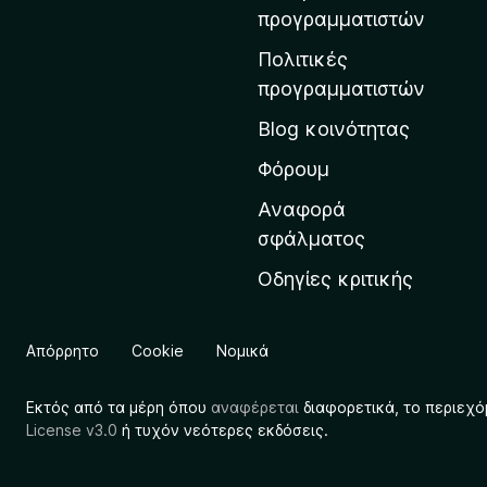
η
προγραμματιστών
ν
Πολιτικές
α
προγραμματιστών
ρ
Blog κοινότητας
χ
ι
Φόρουμ
κ
Αναφορά
ή
σφάλματος
σ
Οδηγίες κριτικής
ε
λ
ί
Απόρρητο
Cookie
Νομικά
δ
α
Εκτός από τα μέρη όπου
αναφέρεται
διαφορετικά, το περιεχό
τ
License v3.0
ή τυχόν νεότερες εκδόσεις.
η