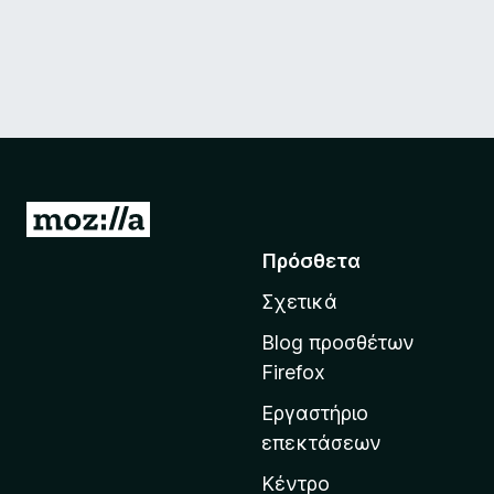
Μ
ε
Πρόσθετα
τ
Σχετικά
ά
β
Blog προσθέτων
α
Firefox
σ
Εργαστήριο
η
επεκτάσεων
σ
τ
Κέντρο