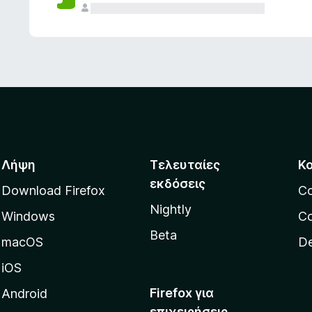
ς
Λήψη
Τελευταίες
Κ
εκδόσεις
Download Firefox
C
Nightly
Windows
Co
Beta
macOS
De
iOS
Firefox για
Android
επιχειρήσεις