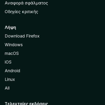
χ
Αναφορά σφάλματος
ε
ι
ς
Οδηγίες κριτικής
κ
ή
σ
Λήψη
ε
Download Firefox
λ
Windows
ί
δ
macOS
α
iOS
τ
η
Android
ς
Linux
M
All
o
z
i
Τελευταίες εκδόσεις