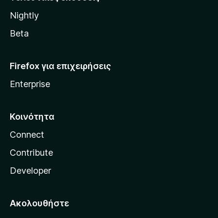
l
Nightly
l
a
Beta
Firefox για επιχειρήσεις
Enterprise
Κοινότητα
Connect
Contribute
Developer
Ακολουθήστε