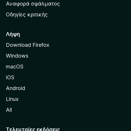
χ
Αναφορά σφάλματος
ε
ι
ς
Οδηγίες κριτικής
κ
ή
σ
Λήψη
ε
Download Firefox
λ
Windows
ί
δ
macOS
α
iOS
τ
η
Android
ς
Linux
M
All
o
z
i
Τελευταίες εκδόσεις