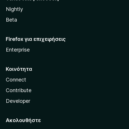
l
Nightly
l
a
Beta
Firefox για επιχειρήσεις
Enterprise
Κοινότητα
Connect
Contribute
Developer
Ακολουθήστε