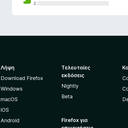
ς
Λήψη
Τελευταίες
Κ
εκδόσεις
Download Firefox
C
Nightly
Windows
Co
Beta
macOS
De
iOS
Firefox για
Android
επιχειρήσεις