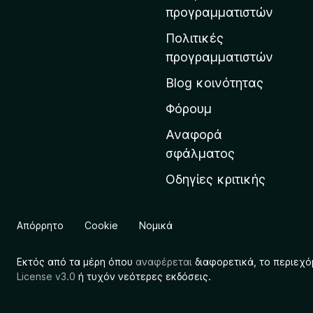
η
προγραμματιστών
ν
Πολιτικές
α
προγραμματιστών
ρ
Blog κοινότητας
χ
ι
Φόρουμ
κ
Αναφορά
ή
σφάλματος
σ
Οδηγίες κριτικής
ε
λ
ί
Απόρρητο
Cookie
Νομικά
δ
α
Εκτός από τα μέρη όπου
αναφέρεται
διαφορετικά, το περιεχό
τ
License v3.0
ή τυχόν νεότερες εκδόσεις.
η