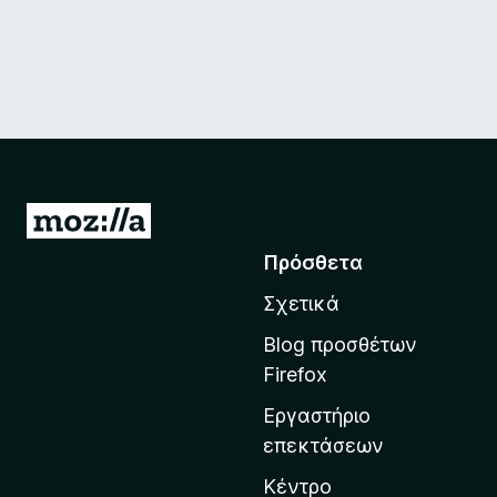
Μ
ε
Πρόσθετα
τ
Σχετικά
ά
β
Blog προσθέτων
α
Firefox
σ
Εργαστήριο
η
επεκτάσεων
σ
τ
Κέντρο