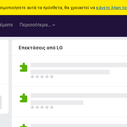
ησιμοποιήσετε αυτά τα πρόσθετα, θα χρειαστεί να
κάνετε λήψη του
έματα
Περισσότερα…
Επεκτάσεις από LG
Δ
ε
ν
υ
π
ά
Δ
ρ
ε
χ
ν
ο
υ