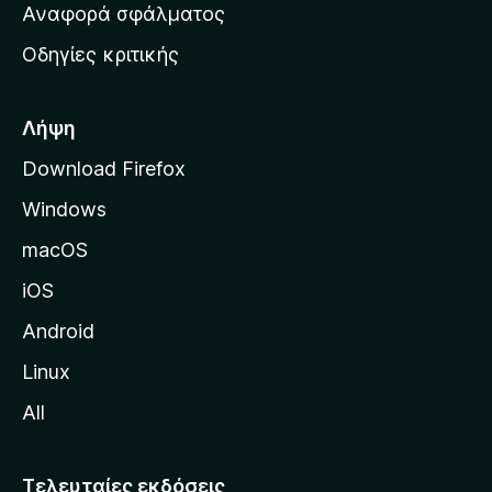
χ
Αναφορά σφάλματος
ε
ι
ς
Οδηγίες κριτικής
κ
ή
σ
Λήψη
ε
Download Firefox
λ
Windows
ί
δ
macOS
α
iOS
τ
η
Android
ς
Linux
M
All
o
z
i
Τελευταίες εκδόσεις