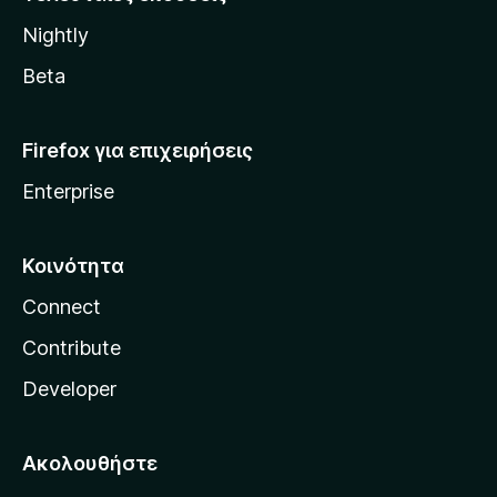
l
Nightly
l
a
Beta
Firefox για επιχειρήσεις
Enterprise
Κοινότητα
Connect
Contribute
Developer
Ακολουθήστε