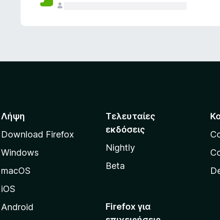
ς
Λήψη
Τελευταίες
Κ
εκδόσεις
Download Firefox
C
Nightly
Windows
Co
Beta
macOS
De
iOS
Firefox για
Android
επιχειρήσεις