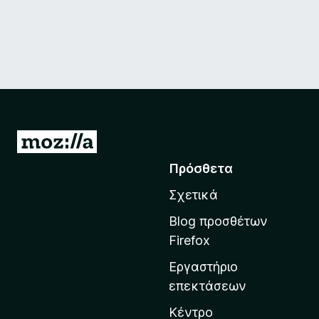
Μ
ε
Πρόσθετα
τ
Σχετικά
ά
β
Blog προσθέτων
α
Firefox
σ
Εργαστήριο
η
επεκτάσεων
σ
τ
Κέντρο