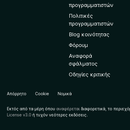
η
προγραμματιστών
ν
Πολιτικές
α
προγραμματιστών
ρ
Blog κοινότητας
χ
ι
Φόρουμ
κ
Αναφορά
ή
σφάλματος
σ
Οδηγίες κριτικής
ε
λ
ί
Απόρρητο
Cookie
Νομικά
δ
α
Εκτός από τα μέρη όπου
αναφέρεται
διαφορετικά, το περιεχό
τ
License v3.0
ή τυχόν νεότερες εκδόσεις.
η