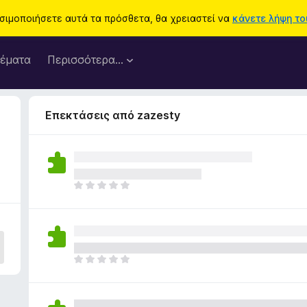
ησιμοποιήσετε αυτά τα πρόσθετα, θα χρειαστεί να
κάνετε λήψη του
έματα
Περισσότερα…
Επεκτάσεις από zazesty
Δ
ε
ν
υ
π
ά
Δ
ρ
ε
χ
ν
ο
υ