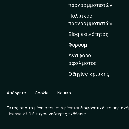
η
προγραμματιστών
ν
Πολιτικές
α
προγραμματιστών
ρ
Blog κοινότητας
χ
ι
Φόρουμ
κ
Αναφορά
ή
σφάλματος
σ
Οδηγίες κριτικής
ε
λ
ί
Απόρρητο
Cookie
Νομικά
δ
α
Εκτός από τα μέρη όπου
αναφέρεται
διαφορετικά, το περιεχό
τ
License v3.0
ή τυχόν νεότερες εκδόσεις.
η