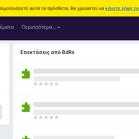
ησιμοποιήσετε αυτά τα πρόσθετα, θα χρειαστεί να
κάνετε λήψη του
έματα
Περισσότερα…
Επεκτάσεις από BdRs
Δ
ε
ν
υ
π
ά
Δ
ρ
ε
χ
ν
ο
υ