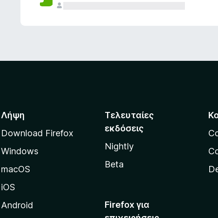
ς
Λήψη
Τελευταίες
Κ
εκδόσεις
Download Firefox
C
Nightly
Windows
Co
Beta
macOS
De
iOS
Firefox για
Android
επιχειρήσεις