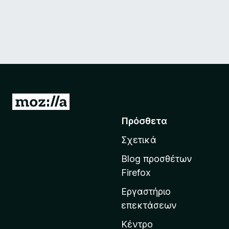
Μ
ε
Πρόσθετα
τ
Σχετικά
ά
β
Blog προσθέτων
α
Firefox
σ
Εργαστήριο
η
επεκτάσεων
σ
τ
Κέντρο