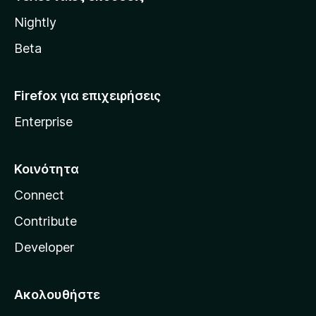
l
Nightly
l
a
Beta
Firefox για επιχειρήσεις
Enterprise
Κοινότητα
Connect
Contribute
Developer
Ακολουθήστε