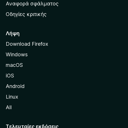
χ
Αναφορά σφάλματος
ε
ι
ς
Οδηγίες κριτικής
κ
ή
σ
Λήψη
ε
Download Firefox
λ
Windows
ί
δ
macOS
α
iOS
τ
η
Android
ς
Linux
M
All
o
z
i
Τελευταίες εκδόσεις