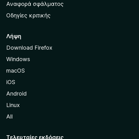
χ
Αναφορά σφάλματος
ε
ι
ς
Οδηγίες κριτικής
κ
ή
σ
Λήψη
ε
Download Firefox
λ
Windows
ί
δ
macOS
α
iOS
τ
η
Android
ς
Linux
M
All
o
z
i
Τελευταίες εκδόσεις