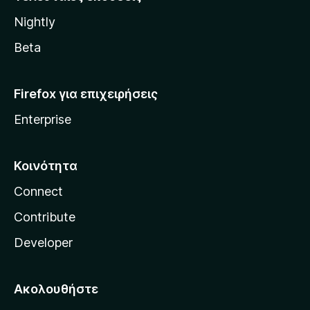
l
Nightly
l
a
Beta
Firefox για επιχειρήσεις
Enterprise
Κοινότητα
Connect
Contribute
Developer
Ακολουθήστε