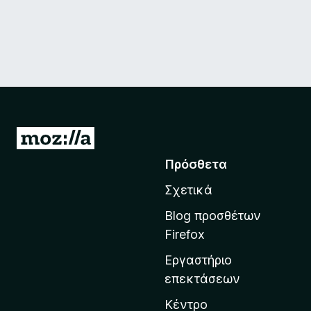
Μ
ε
Πρόσθετα
τ
Σχετικά
ά
β
Blog προσθέτων
α
Firefox
σ
Εργαστήριο
η
επεκτάσεων
σ
τ
Κέντρο