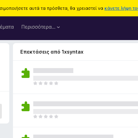
ησιμοποιήσετε αυτά τα πρόσθετα, θα χρειαστεί να
κάνετε λήψη του
έματα
Περισσότερα…
Επεκτάσεις από 1xsyntax
Δ
ε
ν
υ
π
ά
Δ
ρ
ε
χ
ν
ο
υ