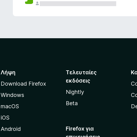
ς
Λήψη
Τελευταίες
Κ
εκδόσεις
Download Firefox
C
Nightly
Windows
Co
Beta
macOS
De
iOS
Firefox για
Android
επιχειρήσεις