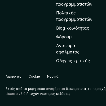
η
προγραμματιστών
ν
Πολιτικές
α
προγραμματιστών
ρ
Blog κοινότητας
χ
ι
Φόρουμ
κ
Αναφορά
ή
σφάλματος
σ
Οδηγίες κριτικής
ε
λ
ί
Απόρρητο
Cookie
Νομικά
δ
α
Εκτός από τα μέρη όπου
αναφέρεται
διαφορετικά, το περιεχό
τ
License v3.0
ή τυχόν νεότερες εκδόσεις.
η