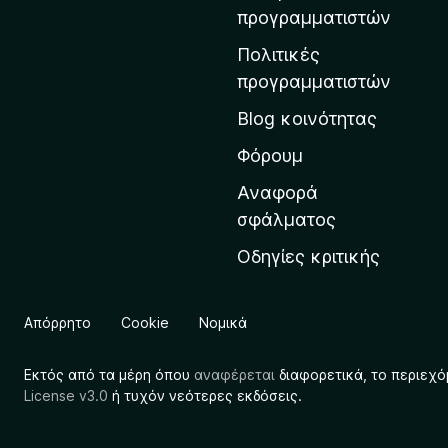
η
προγραμματιστών
ν
Πολιτικές
α
προγραμματιστών
ρ
Blog κοινότητας
χ
ι
Φόρουμ
κ
Αναφορά
ή
σφάλματος
σ
Οδηγίες κριτικής
ε
λ
ί
Απόρρητο
Cookie
Νομικά
δ
α
Εκτός από τα μέρη όπου
αναφέρεται
διαφορετικά, το περιεχό
τ
License v3.0
ή τυχόν νεότερες εκδόσεις.
η