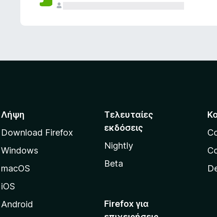
ς
Λήψη
Τελευταίες
Κ
εκδόσεις
Download Firefox
C
Nightly
Windows
Co
Beta
macOS
De
iOS
Firefox για
Android
επιχειρήσεις