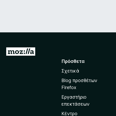
Μ
ε
Πρόσθετα
τ
Σχετικά
ά
β
Blog προσθέτων
α
Firefox
σ
Εργαστήριο
η
επεκτάσεων
σ
τ
Κέντρο