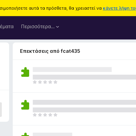
ησιμοποιήσετε αυτά τα πρόσθετα, θα χρειαστεί να
κάνετε λήψη του
έματα
Περισσότερα…
Επεκτάσεις από fcat435
Δ
ε
ν
υ
π
ά
Δ
ρ
ε
χ
ν
ο
υ