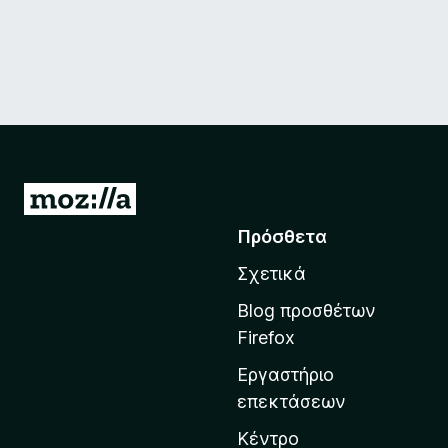
Μ
ε
Πρόσθετα
τ
Σχετικά
ά
β
Blog προσθέτων
α
Firefox
σ
Εργαστήριο
η
επεκτάσεων
σ
τ
Κέντρο