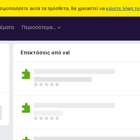
ησιμοποιήσετε αυτά τα πρόσθετα, θα χρειαστεί να
κάνετε λήψη του
έματα
Περισσότερα…
Επεκτάσεις από val
Δ
ε
ν
υ
π
ά
Δ
ρ
ε
χ
ν
ο
υ