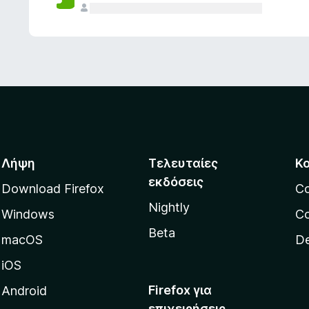
ς
Λήψη
Τελευταίες
Κ
εκδόσεις
Download Firefox
C
Nightly
Windows
Co
Beta
macOS
De
iOS
Firefox για
Android
επιχειρήσεις