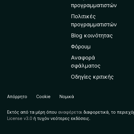
η
προγραμματιστών
ν
Πολιτικές
α
προγραμματιστών
ρ
Blog κοινότητας
χ
ι
Φόρουμ
κ
Αναφορά
ή
σφάλματος
σ
Οδηγίες κριτικής
ε
λ
ί
Απόρρητο
Cookie
Νομικά
δ
α
Εκτός από τα μέρη όπου
αναφέρεται
διαφορετικά, το περιεχό
τ
License v3.0
ή τυχόν νεότερες εκδόσεις.
η