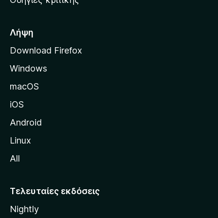
o
κ
x
ή
σ
Λήψη
ε
Download Firefox
λ
Windows
ί
δ
macOS
α
iOS
τ
η
Android
ς
Linux
M
All
o
z
i
Τελευταίες εκδόσεις
l
Nightly
l