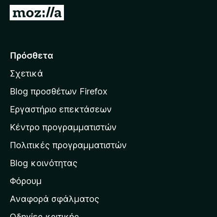
τ
Μ
ο
ε
ς
τ
π
ά
Πρόσθετα
ε
β
ρ
Σχετικά
α
ι
σ
ή
Blog προσθέτων Firefox
γ
η
Εργαστήριο επεκτάσεων
η
σ
σ
Κέντρο προγραμματιστών
τ
η
η
Πολιτικές προγραμματιστών
ς
ν
F
Blog κοινότητας
α
i
ρ
Φόρουμ
r
χ
e
Αναφορά σφάλματος
f
ι
Οδηγίες κριτικής