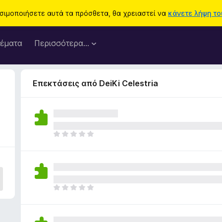
ησιμοποιήσετε αυτά τα πρόσθετα, θα χρειαστεί να
κάνετε λήψη του
έματα
Περισσότερα…
Επεκτάσεις από DeiKi Celestria
Δ
ε
ν
υ
π
ά
Δ
ρ
ε
χ
ν
ο
υ