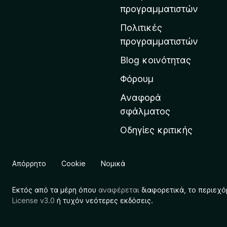
η
προγραμματιστών
ν
Πολιτικές
α
προγραμματιστών
ρ
Blog κοινότητας
χ
ι
Φόρουμ
κ
Αναφορά
ή
σφάλματος
σ
Οδηγίες κριτικής
ε
λ
ί
Απόρρητο
Cookie
Νομικά
δ
α
Εκτός από τα μέρη όπου
αναφέρεται
διαφορετικά, το περιεχό
τ
License v3.0
ή τυχόν νεότερες εκδόσεις.
η