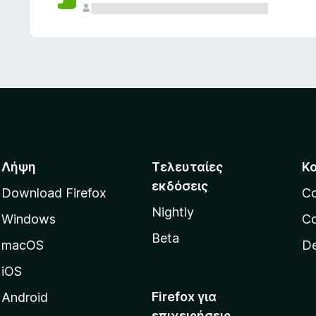
ς
Λήψη
Τελευταίες
Κ
εκδόσεις
Download Firefox
C
Nightly
Windows
Co
Beta
macOS
De
iOS
Firefox για
Android
επιχειρήσεις