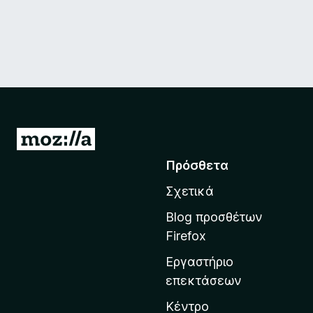
Μ
ε
Πρόσθετα
τ
Σχετικά
ά
β
Blog προσθέτων
α
Firefox
σ
Εργαστήριο
η
επεκτάσεων
σ
τ
Κέντρο