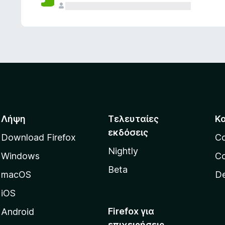
ς
Λήψη
Τελευταίες
Κ
εκδόσεις
Download Firefox
C
Nightly
Windows
Co
Beta
macOS
De
iOS
Firefox για
Android
επιχειρήσεις