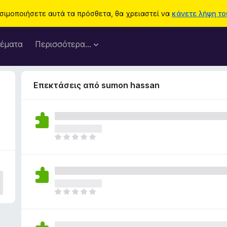
ησιμοποιήσετε αυτά τα πρόσθετα, θα χρειαστεί να
κάνετε λήψη του
έματα
Περισσότερα…
Επεκτάσεις από sumon hassan
Δ
ε
ν
υ
π
ά
Δ
ρ
ε
χ
ν
ο
υ