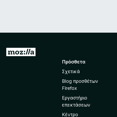
Μ
ε
Πρόσθετα
τ
Σχετικά
ά
β
Blog προσθέτων
α
Firefox
σ
Εργαστήριο
η
επεκτάσεων
σ
τ
Κέντρο