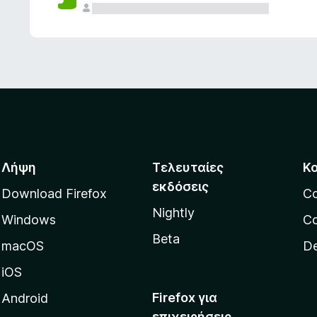
ς
Λήψη
Τελευταίες
Κ
εκδόσεις
Download Firefox
C
Nightly
Windows
Co
Beta
macOS
De
iOS
Firefox για
Android
επιχειρήσεις