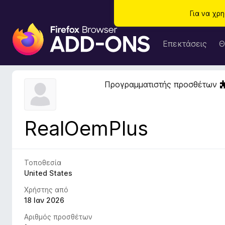
Για να χρ
Π
ρ
Επεκτάσεις
Θ
ό
σ
θ
Προγραμματιστής προσθέτων
ε
τ
α
RealOemPlus
π
ρ
ο
γ
Τοποθεσία
ρ
United States
ά
Χρήστης από
μ
18 Ιαν 2026
μ
Αριθμός προσθέτων
α