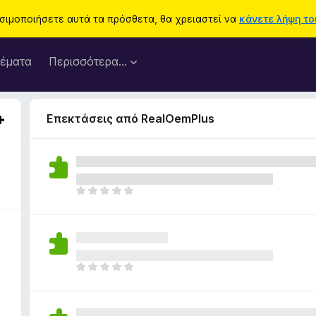
ησιμοποιήσετε αυτά τα πρόσθετα, θα χρειαστεί να
κάνετε λήψη του
έματα
Περισσότερα…
Επεκτάσεις από RealOemPlus
Δ
ε
ν
υ
π
ά
Δ
ρ
ε
χ
ν
ο
υ