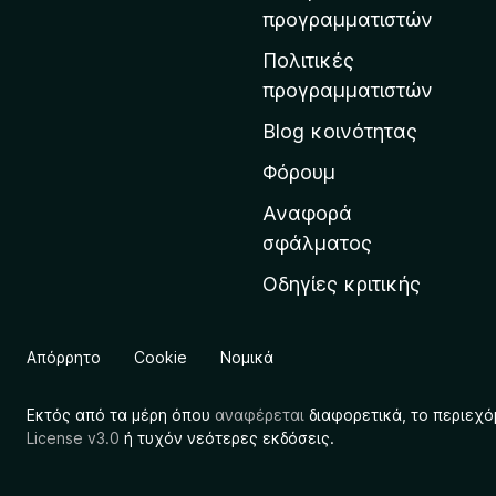
η
προγραμματιστών
ν
Πολιτικές
α
προγραμματιστών
ρ
Blog κοινότητας
χ
ι
Φόρουμ
κ
Αναφορά
ή
σφάλματος
σ
Οδηγίες κριτικής
ε
λ
ί
Απόρρητο
Cookie
Νομικά
δ
α
Εκτός από τα μέρη όπου
αναφέρεται
διαφορετικά, το περιεχό
τ
License v3.0
ή τυχόν νεότερες εκδόσεις.
η