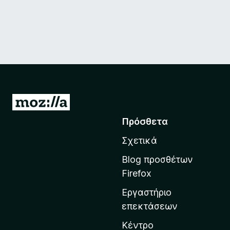
Μ
ε
Πρόσθετα
τ
Σχετικά
ά
β
Blog προσθέτων
α
Firefox
σ
Εργαστήριο
η
επεκτάσεων
σ
τ
Κέντρο