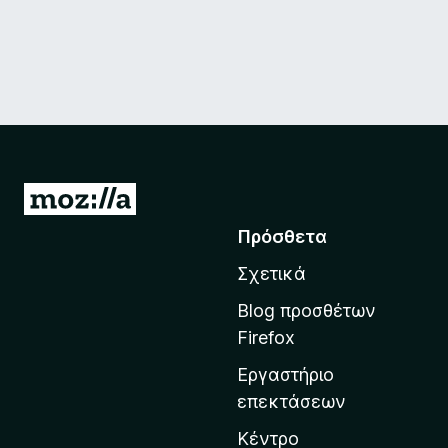
Μ
ε
Πρόσθετα
τ
Σχετικά
ά
β
Blog προσθέτων
α
Firefox
σ
Εργαστήριο
η
επεκτάσεων
σ
τ
Κέντρο