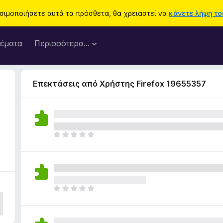
ησιμοποιήσετε αυτά τα πρόσθετα, θα χρειαστεί να
κάνετε λήψη του
έματα
Περισσότερα…
Επεκτάσεις από Χρήστης Firefox 19655357
Δ
ε
ν
υ
π
ά
Δ
ρ
ε
χ
ν
ο
υ