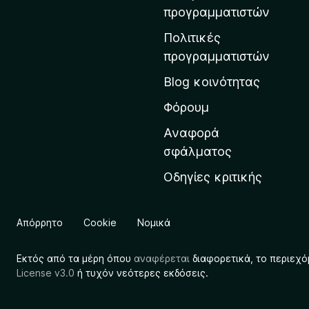
η
προγραμματιστών
ν
Πολιτικές
α
προγραμματιστών
ρ
Blog κοινότητας
χ
ι
Φόρουμ
κ
Αναφορά
ή
σφάλματος
σ
Οδηγίες κριτικής
ε
λ
ί
Απόρρητο
Cookie
Νομικά
δ
α
Εκτός από τα μέρη όπου
αναφέρεται
διαφορετικά, το περιεχό
τ
License v3.0
ή τυχόν νεότερες εκδόσεις.
η