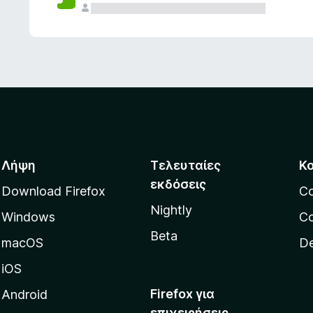
ς
Λήψη
Τελευταίες
Κ
εκδόσεις
Download Firefox
C
Nightly
Windows
Co
Beta
macOS
De
iOS
Firefox για
Android
επιχειρήσεις