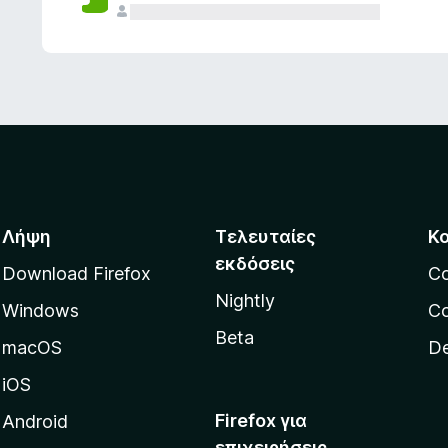
ς
Λήψη
Τελευταίες
Κ
εκδόσεις
Download Firefox
C
Nightly
Windows
Co
Beta
macOS
De
iOS
Firefox για
Android
επιχειρήσεις