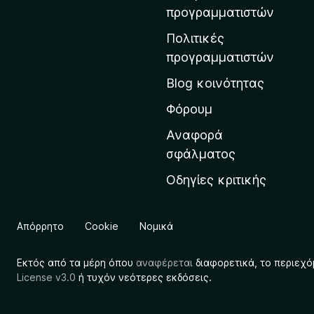
η
προγραμματιστών
ν
Πολιτικές
α
προγραμματιστών
ρ
Blog κοινότητας
χ
ι
Φόρουμ
κ
Αναφορά
ή
σφάλματος
σ
Οδηγίες κριτικής
ε
λ
ί
Απόρρητο
Cookie
Νομικά
δ
α
Εκτός από τα μέρη όπου
αναφέρεται
διαφορετικά, το περιεχό
τ
License v3.0
ή τυχόν νεότερες εκδόσεις.
η