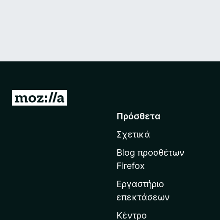
Μ
ε
Πρόσθετα
τ
Σχετικά
ά
β
Blog προσθέτων
α
Firefox
σ
Εργαστήριο
η
επεκτάσεων
σ
τ
Κέντρο