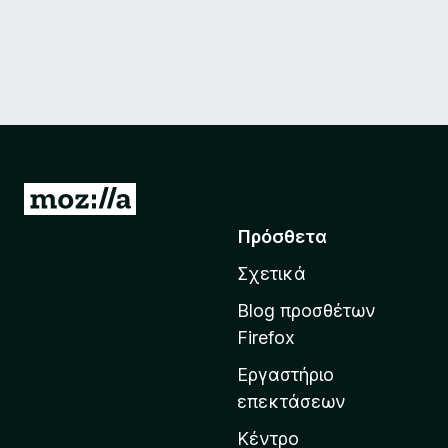
Μ
ε
Πρόσθετα
τ
Σχετικά
ά
β
Blog προσθέτων
α
Firefox
σ
Εργαστήριο
η
επεκτάσεων
σ
τ
Κέντρο