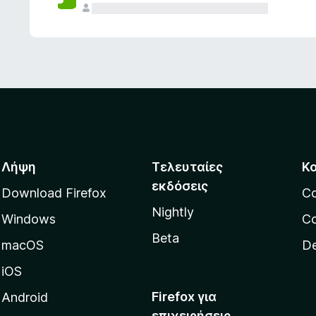
ς
Λήψη
Τελευταίες
Κ
εκδόσεις
Download Firefox
C
Nightly
Windows
Co
Beta
macOS
De
iOS
Firefox για
Android
επιχειρήσεις