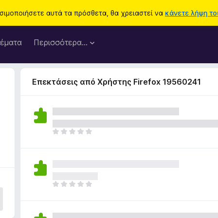
ησιμοποιήσετε αυτά τα πρόσθετα, θα χρειαστεί να
κάνετε λήψη του
έματα
Περισσότερα…
Επεκτάσεις από Χρήστης Firefox 19560241
Δ
ε
ν
υ
π
ά
Δ
ρ
ε
χ
ν
ο
υ