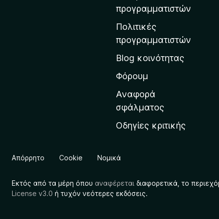
η
προγραμματιστών
ν
Πολιτικές
α
προγραμματιστών
ρ
Blog κοινότητας
χ
ι
Φόρουμ
κ
Αναφορά
ή
σφάλματος
σ
Οδηγίες κριτικής
ε
λ
ί
Απόρρητο
Cookie
Νομικά
δ
α
Εκτός από τα μέρη όπου
αναφέρεται
διαφορετικά, το περιεχό
τ
License v3.0
ή τυχόν νεότερες εκδόσεις.
η