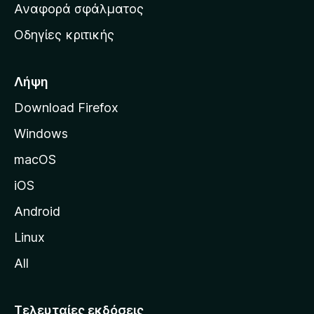
χ
Αναφορά σφάλματος
ε
ι
ς
Οδηγίες κριτικής
κ
ή
σ
Λήψη
ε
Download Firefox
λ
Windows
ί
δ
macOS
α
iOS
τ
η
Android
ς
Linux
M
All
o
z
i
Τελευταίες εκδόσεις