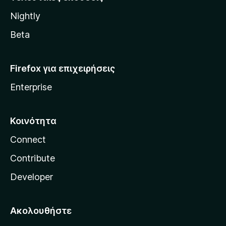
l
Nightly
l
a
Beta
Firefox για επιχειρήσεις
Enterprise
Κοινότητα
Connect
Contribute
Developer
Ακολουθήστε