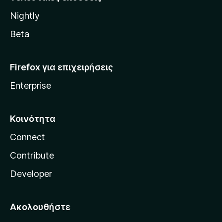
l
Nightly
l
a
Beta
Firefox για επιχειρήσεις
Enterprise
Κοινότητα
Connect
Contribute
Developer
Ακολουθήστε