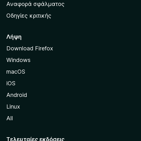
χ
Αναφορά σφάλματος
ε
ι
ς
Οδηγίες κριτικής
κ
ή
σ
Λήψη
ε
Download Firefox
λ
Windows
ί
δ
macOS
α
iOS
τ
η
Android
ς
Linux
M
All
o
z
i
Τελευταίες εκδόσεις