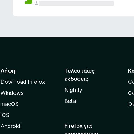
ς
Λήψη
Τελευταίες
Κ
εκδόσεις
Download Firefox
C
Nightly
Windows
Co
Beta
macOS
De
iOS
Firefox για
Android
επιχειρήσεις