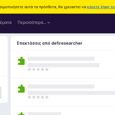
ησιμοποιήσετε αυτά τα πρόσθετα, θα χρειαστεί να
κάνετε λήψη του
έματα
Περισσότερα…
Επεκτάσεις από defiresearcher
Δ
ε
ν
υ
π
ά
Δ
ρ
ε
χ
ν
ο
υ