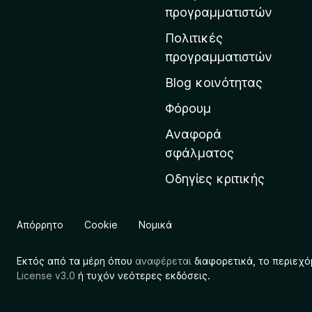
η
προγραμματιστών
ν
Πολιτικές
α
προγραμματιστών
ρ
Blog κοινότητας
χ
ι
Φόρουμ
κ
Αναφορά
ή
σφάλματος
σ
Οδηγίες κριτικής
ε
λ
ί
Απόρρητο
Cookie
Νομικά
δ
α
Εκτός από τα μέρη όπου
αναφέρεται
διαφορετικά, το περιεχό
τ
License v3.0
ή τυχόν νεότερες εκδόσεις.
η