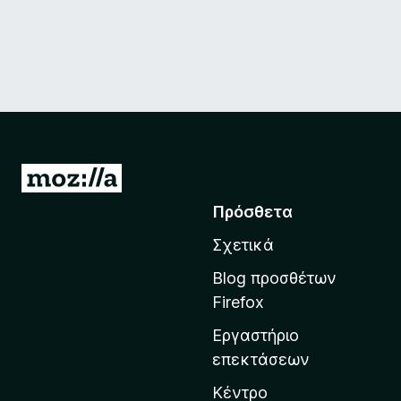
Μ
ε
Πρόσθετα
τ
Σχετικά
ά
β
Blog προσθέτων
α
Firefox
σ
Εργαστήριο
η
επεκτάσεων
σ
τ
Κέντρο