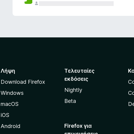
ς
Λήψη
Τελευταίες
Κ
εκδόσεις
Download Firefox
C
Nightly
Windows
Co
Beta
macOS
De
iOS
Firefox για
Android
επιχειρήσεις