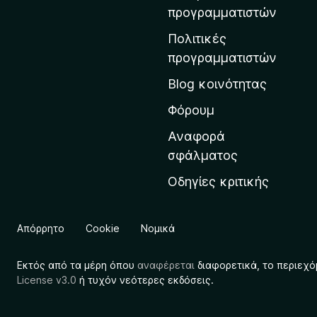
η
προγραμματιστών
ν
Πολιτικές
α
προγραμματιστών
ρ
Blog κοινότητας
χ
ι
Φόρουμ
κ
Αναφορά
ή
σφάλματος
σ
Οδηγίες κριτικής
ε
λ
ί
Απόρρητο
Cookie
Νομικά
δ
α
Εκτός από τα μέρη όπου
αναφέρεται
διαφορετικά, το περιεχό
τ
License v3.0
ή τυχόν νεότερες εκδόσεις.
η