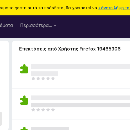
ησιμοποιήσετε αυτά τα πρόσθετα, θα χρειαστεί να
κάνετε λήψη του
έματα
Περισσότερα…
Επεκτάσεις από Χρήστης Firefox 19465306
Δ
ε
ν
υ
π
ά
Δ
ρ
ε
χ
ν
ο
υ