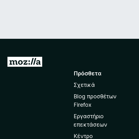
Μ
ε
Πρόσθετα
τ
Σχετικά
ά
β
Blog προσθέτων
α
Firefox
σ
Εργαστήριο
η
επεκτάσεων
σ
τ
Κέντρο