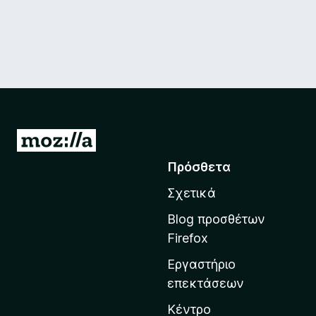
Μ
ε
Πρόσθετα
τ
Σχετικά
ά
β
Blog προσθέτων
α
Firefox
σ
Εργαστήριο
η
επεκτάσεων
σ
τ
Κέντρο