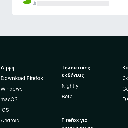
ς
Λήψη
Τελευταίες
Κ
εκδόσεις
Download Firefox
C
Nightly
Windows
Co
Beta
macOS
De
iOS
Firefox για
Android
επιχειρήσεις