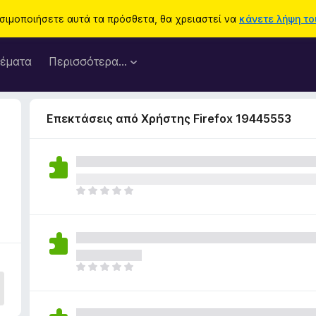
ησιμοποιήσετε αυτά τα πρόσθετα, θα χρειαστεί να
κάνετε λήψη του
έματα
Περισσότερα…
Επεκτάσεις από Χρήστης Firefox 19445553
Δ
ε
ν
υ
π
ά
Δ
ρ
ε
χ
ν
ο
υ