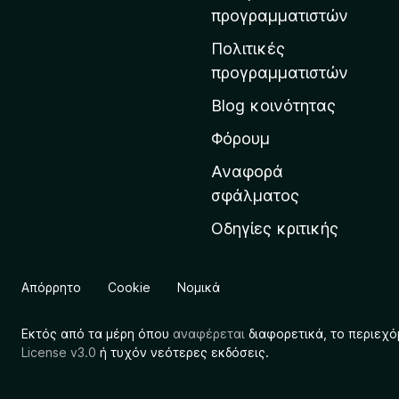
η
προγραμματιστών
ν
Πολιτικές
α
προγραμματιστών
ρ
Blog κοινότητας
χ
ι
Φόρουμ
κ
Αναφορά
ή
σφάλματος
σ
Οδηγίες κριτικής
ε
λ
ί
Απόρρητο
Cookie
Νομικά
δ
α
Εκτός από τα μέρη όπου
αναφέρεται
διαφορετικά, το περιεχό
τ
License v3.0
ή τυχόν νεότερες εκδόσεις.
η