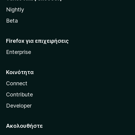
l
Nightly
l
a
Beta
Firefox για επιχειρήσεις
Enterprise
Κοινότητα
Connect
Contribute
Developer
Ακολουθήστε