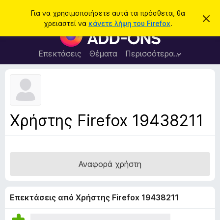
Α
Σύνδεση
Για να χρησιμοποιήσετε αυτά τα πρόσθετα, θα
Α
ν
χρειαστεί να
κάνετε λήψη του Firefox
.
π
Π
α
ό
ρ
ρ
ζ
ρ
ό
Επεκτάσεις
Θέματα
Περισσότερα…
ή
ι
σ
ψ
τ
η
θ
η
σ
ε
η
σ
μ
τ
η
ε
α
ί
Χρήστης Firefox 19438211
ω
π
σ
ρ
η
ς
ο
γ
Αναφορά χρήστη
ρ
ά
μ
Επεκτάσεις από Χρήστης Firefox 19438211
μ
α