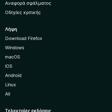
χ
Αναφορά σφάλματος
ε
ι
ς
Οδηγίες κριτικής
κ
ή
σ
Λήψη
ε
Download Firefox
λ
Windows
ί
δ
macOS
α
iOS
τ
η
Android
ς
Linux
M
All
o
z
i
Τελευταίες εκδόσεις