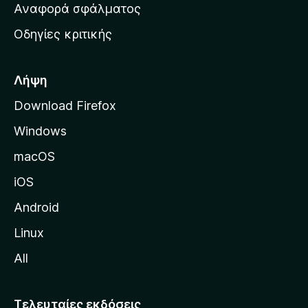
χ
Αναφορά σφάλματος
ε
ι
ς
Οδηγίες κριτικής
κ
ή
σ
Λήψη
ε
Download Firefox
λ
Windows
ί
δ
macOS
α
iOS
τ
η
Android
ς
Linux
M
All
o
z
i
Τελευταίες εκδόσεις