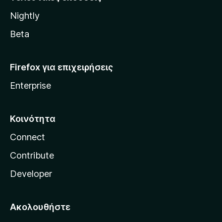
l
Nightly
l
a
Beta
Firefox για επιχειρήσεις
Enterprise
Κοινότητα
Connect
Contribute
Developer
Ακολουθήστε