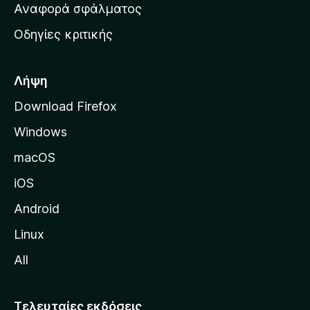
χ
Αναφορά σφάλματος
ε
ι
ς
Οδηγίες κριτικής
κ
ή
σ
Λήψη
ε
Download Firefox
λ
Windows
ί
δ
macOS
α
iOS
τ
η
Android
ς
Linux
M
All
o
z
i
Τελευταίες εκδόσεις