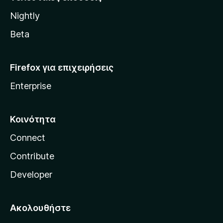
l
Nightly
l
a
Beta
Firefox για επιχειρήσεις
Enterprise
Κοινότητα
Connect
Contribute
Developer
Ακολουθήστε