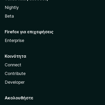
l
Nightly
l
a
Beta
Firefox για επιχειρήσεις
Enterprise
Κοινότητα
Connect
Contribute
Developer
Ακολουθήστε