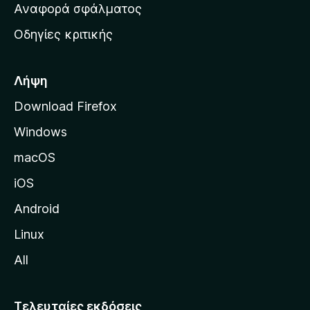
χ
Αναφορά σφάλματος
ε
ι
ς
Οδηγίες κριτικής
κ
ή
σ
Λήψη
ε
Download Firefox
λ
Windows
ί
δ
macOS
α
iOS
τ
η
Android
ς
Linux
M
All
o
z
i
Τελευταίες εκδόσεις