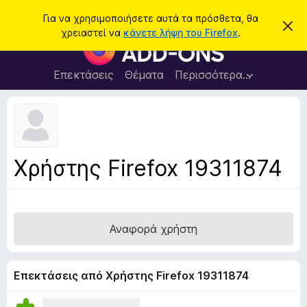
Α
Σύνδεση
Για να χρησιμοποιήσετε αυτά τα πρόσθετα, θα
Α
ν
χρειαστεί να
κάνετε λήψη του Firefox
.
π
Π
α
ό
ρ
ρ
ζ
ρ
ό
Επεκτάσεις
Θέματα
Περισσότερα…
ή
ι
σ
ψ
τ
η
θ
η
σ
ε
η
σ
μ
τ
η
ε
α
ί
Χρήστης Firefox 19311874
ω
π
σ
ρ
η
ς
ο
γ
Αναφορά χρήστη
ρ
ά
μ
Επεκτάσεις από Χρήστης Firefox 19311874
μ
α