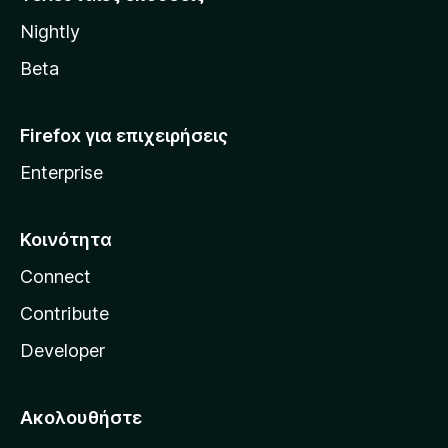
l
Nightly
l
a
Beta
Firefox για επιχειρήσεις
Enterprise
Κοινότητα
Connect
Contribute
Developer
Ακολουθήστε