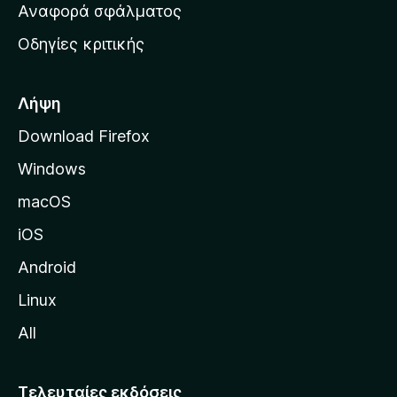
χ
Αναφορά σφάλματος
ε
ι
ς
Οδηγίες κριτικής
κ
ή
σ
Λήψη
ε
Download Firefox
λ
Windows
ί
δ
macOS
α
iOS
τ
η
Android
ς
Linux
M
All
o
z
i
Τελευταίες εκδόσεις