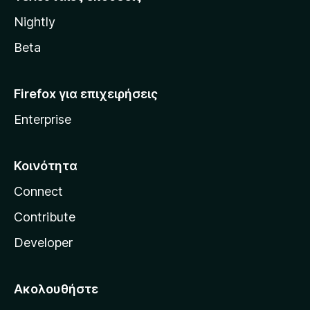
l
Nightly
l
a
Beta
Firefox για επιχειρήσεις
Enterprise
Κοινότητα
Connect
Contribute
Developer
Ακολουθήστε