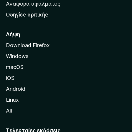
χ
Αναφορά σφάλματος
ε
ι
ς
Οδηγίες κριτικής
κ
ή
σ
Λήψη
ε
Download Firefox
λ
Windows
ί
δ
macOS
α
iOS
τ
η
Android
ς
Linux
M
All
o
z
i
Τελευταίες εκδόσεις