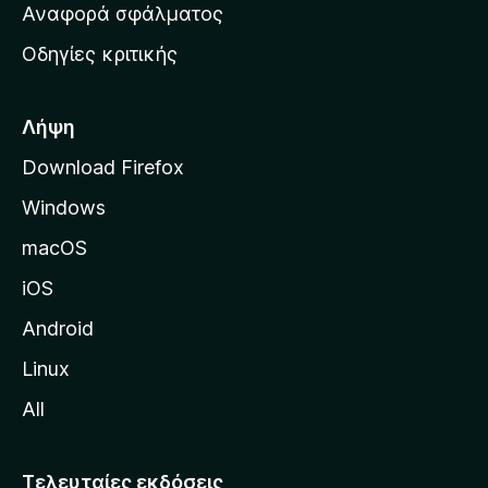
χ
Αναφορά σφάλματος
ε
ι
ς
Οδηγίες κριτικής
κ
ή
σ
Λήψη
ε
Download Firefox
λ
Windows
ί
δ
macOS
α
iOS
τ
η
Android
ς
Linux
M
All
o
z
i
Τελευταίες εκδόσεις