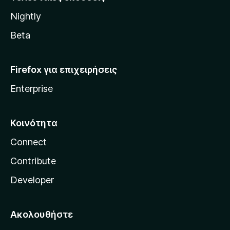
l
Nightly
l
a
Beta
Firefox για επιχειρήσεις
Enterprise
Κοινότητα
Connect
Contribute
Developer
Ακολουθήστε