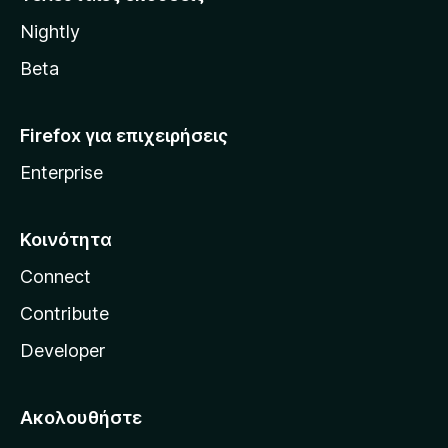
l
Nightly
l
a
Beta
Firefox για επιχειρήσεις
Enterprise
Κοινότητα
Connect
Contribute
Developer
Ακολουθήστε