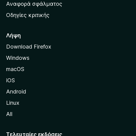
χ
Αναφορά σφάλματος
ε
ι
ς
Οδηγίες κριτικής
κ
ή
σ
Λήψη
ε
Download Firefox
λ
Windows
ί
δ
macOS
α
iOS
τ
η
Android
ς
Linux
M
All
o
z
i
Τελευταίες εκδόσεις