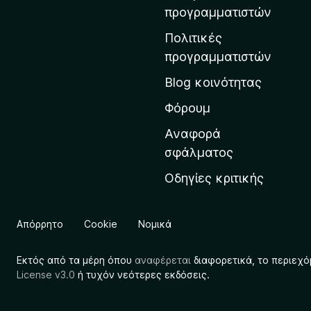
η
προγραμματιστών
ν
Πολιτικές
α
προγραμματιστών
ρ
Blog κοινότητας
χ
ι
Φόρουμ
κ
Αναφορά
ή
σφάλματος
σ
Οδηγίες κριτικής
ε
λ
ί
Απόρρητο
Cookie
Νομικά
δ
α
Εκτός από τα μέρη όπου
αναφέρεται
διαφορετικά, το περιεχό
τ
License v3.0
ή τυχόν νεότερες εκδόσεις.
η