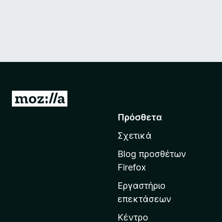
Μ
ε
Πρόσθετα
τ
Σχετικά
ά
β
Blog προσθέτων
α
Firefox
σ
Εργαστήριο
η
επεκτάσεων
σ
τ
Κέντρο