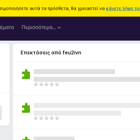
ησιμοποιήσετε αυτά τα πρόσθετα, θα χρειαστεί να
κάνετε λήψη του
έματα
Περισσότερα…
Επεκτάσεις από feu2ivn
Δ
ε
ν
υ
π
ά
Δ
ρ
ε
χ
ν
ο
υ