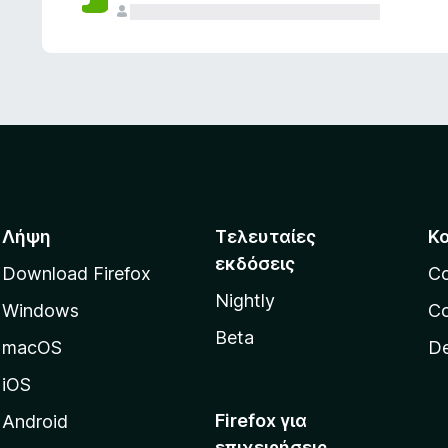
ς
Λήψη
Τελευταίες
Κ
εκδόσεις
Download Firefox
C
Nightly
Windows
Co
Beta
macOS
De
iOS
Firefox για
Android
επιχειρήσεις