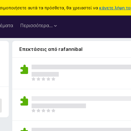
ησιμοποιήσετε αυτά τα πρόσθετα, θα χρειαστεί να
κάνετε λήψη του
έματα
Περισσότερα…
Επεκτάσεις από rafannibal
Δ
ε
ν
υ
π
ά
Δ
ρ
ε
χ
ν
ο
υ