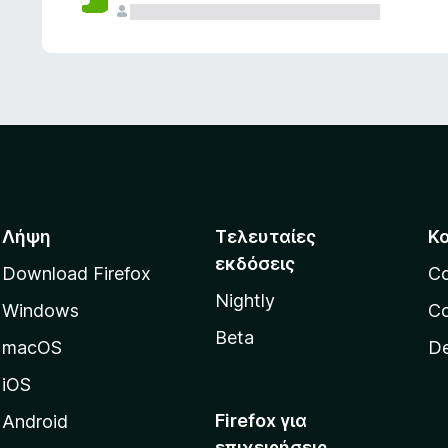
ς
Λήψη
Τελευταίες
Κ
εκδόσεις
Download Firefox
C
Nightly
Windows
Co
Beta
macOS
De
iOS
Firefox για
Android
επιχειρήσεις