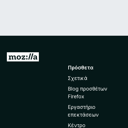
Μ
ε
Πρόσθετα
τ
Σχετικά
ά
β
Blog προσθέτων
α
Firefox
σ
Εργαστήριο
η
επεκτάσεων
σ
τ
Κέντρο