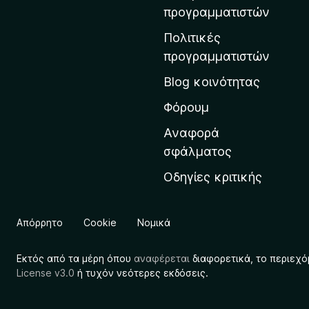
η
προγραμματιστών
ν
Πολιτικές
α
προγραμματιστών
ρ
Blog κοινότητας
χ
ι
Φόρουμ
κ
Αναφορά
ή
σφάλματος
σ
Οδηγίες κριτικής
ε
λ
ί
Απόρρητο
Cookie
Νομικά
δ
α
Εκτός από τα μέρη όπου
αναφέρεται
διαφορετικά, το περιεχό
τ
License v3.0
ή τυχόν νεότερες εκδόσεις.
η