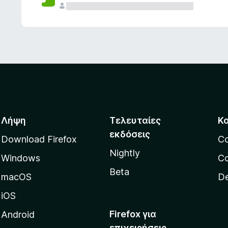
ς
Λήψη
Τελευταίες
Κ
εκδόσεις
Download Firefox
C
Nightly
Windows
Co
Beta
macOS
De
iOS
Firefox για
Android
επιχειρήσεις