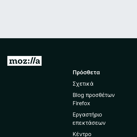
Μ
ε
Πρόσθετα
τ
Σχετικά
ά
β
Blog προσθέτων
α
Firefox
σ
Εργαστήριο
η
επεκτάσεων
σ
τ
Κέντρο