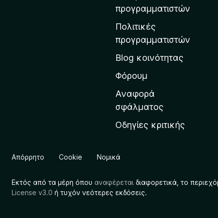
η
προγραμματιστών
ν
Πολιτικές
α
προγραμματιστών
ρ
Blog κοινότητας
χ
ι
Φόρουμ
κ
Αναφορά
ή
σφάλματος
σ
Οδηγίες κριτικής
ε
λ
ί
Απόρρητο
Cookie
Νομικά
δ
α
Εκτός από τα μέρη όπου
αναφέρεται
διαφορετικά, το περιεχό
τ
License v3.0
ή τυχόν νεότερες εκδόσεις.
η