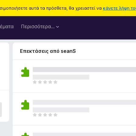
ησιμοποιήσετε αυτά τα πρόσθετα, θα χρειαστεί να
κάνετε λήψη του
έματα
Περισσότερα…
Επεκτάσεις από seanS
Δ
ε
ν
υ
π
ά
Δ
ρ
ε
χ
ν
ο
υ