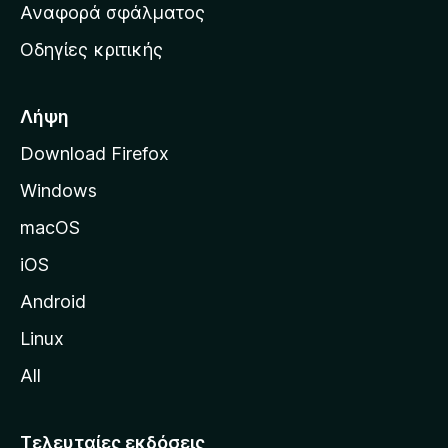
χ
Αναφορά σφάλματος
ε
ι
ς
Οδηγίες κριτικής
κ
ή
σ
Λήψη
ε
Download Firefox
λ
Windows
ί
δ
macOS
α
iOS
τ
η
Android
ς
Linux
M
All
o
z
i
Τελευταίες εκδόσεις