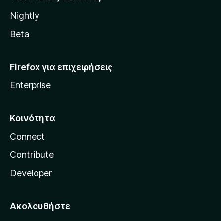
l
Nightly
l
a
Beta
Firefox για επιχειρήσεις
Enterprise
Κοινότητα
Connect
Contribute
Developer
Ακολουθήστε