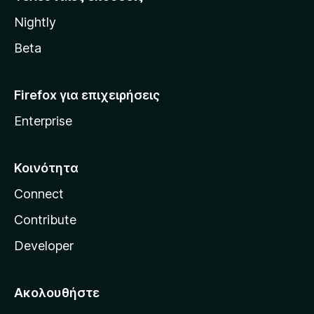
l
Nightly
l
a
Beta
Firefox για επιχειρήσεις
Enterprise
Κοινότητα
Connect
Contribute
Developer
Ακολουθήστε