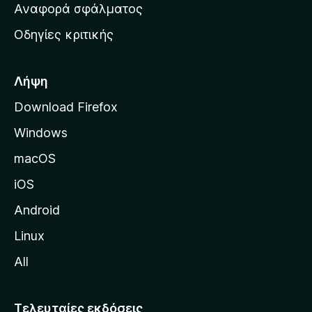
χ
Αναφορά σφάλματος
ε
ι
ς
Οδηγίες κριτικής
κ
ή
σ
Λήψη
ε
Download Firefox
λ
Windows
ί
δ
macOS
α
iOS
τ
η
Android
ς
Linux
M
All
o
z
i
Τελευταίες εκδόσεις