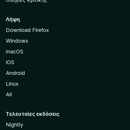
o
κ
x
ή
σ
Λήψη
ε
Download Firefox
λ
Windows
ί
δ
macOS
α
iOS
τ
η
Android
ς
Linux
M
All
o
z
i
Τελευταίες εκδόσεις
l
Nightly
l