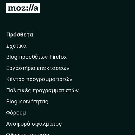
τ
Μ
ο
ε
ς
τ
π
ά
Πρόσθετα
ε
β
ρ
Σχετικά
α
ι
σ
ή
Blog προσθέτων Firefox
γ
η
Εργαστήριο επεκτάσεων
η
σ
σ
Κέντρο προγραμματιστών
τ
η
η
Πολιτικές προγραμματιστών
ς
ν
F
Blog κοινότητας
α
i
ρ
Φόρουμ
r
χ
e
Αναφορά σφάλματος
f
ι
Οδηγίες κριτικής