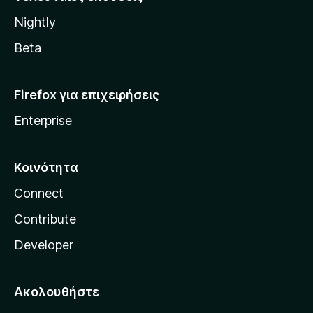
l
Nightly
l
a
Beta
Firefox για επιχειρήσεις
Enterprise
Κοινότητα
Connect
Contribute
Developer
Ακολουθήστε