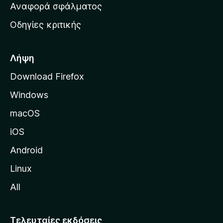
χ
Αναφορά σφάλματος
ε
ι
ς
Οδηγίες κριτικής
κ
ή
σ
Λήψη
ε
Download Firefox
λ
Windows
ί
δ
macOS
α
iOS
τ
η
Android
ς
Linux
M
All
o
z
i
Τελευταίες εκδόσεις