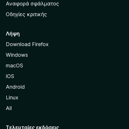
χ
Αναφορά σφάλματος
ε
ι
ς
Οδηγίες κριτικής
κ
ή
σ
Λήψη
ε
Download Firefox
λ
Windows
ί
δ
macOS
α
iOS
τ
η
Android
ς
Linux
M
All
o
z
i
Τελευταίες εκδόσεις