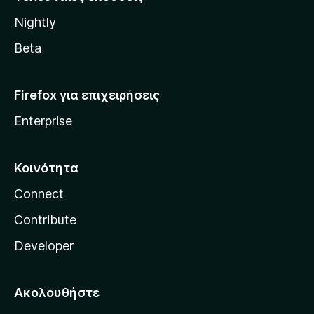
l
Nightly
l
a
Beta
Firefox για επιχειρήσεις
Enterprise
Κοινότητα
Connect
Contribute
Developer
Ακολουθήστε