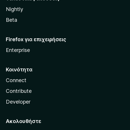
l
Nightly
l
a
Beta
Firefox για επιχειρήσεις
Enterprise
Κοινότητα
Connect
Contribute
Developer
Ακολουθήστε