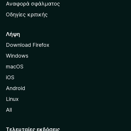
χ
Αναφορά σφάλματος
ε
ι
ς
Οδηγίες κριτικής
κ
ή
σ
Λήψη
ε
Download Firefox
λ
Windows
ί
δ
macOS
α
iOS
τ
η
Android
ς
Linux
M
All
o
z
i
Τελευταίες εκδόσεις