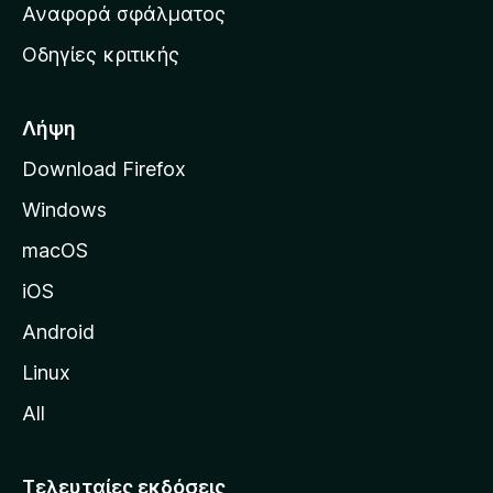
χ
Αναφορά σφάλματος
ε
ι
ς
Οδηγίες κριτικής
κ
ή
σ
Λήψη
ε
Download Firefox
λ
Windows
ί
δ
macOS
α
iOS
τ
η
Android
ς
Linux
M
All
o
z
i
Τελευταίες εκδόσεις