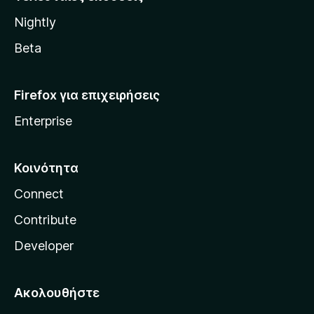
l
Nightly
l
a
Beta
Firefox για επιχειρήσεις
Enterprise
Κοινότητα
Connect
Contribute
Developer
Ακολουθήστε