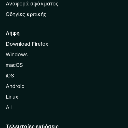
χ
Αναφορά σφάλματος
ε
ι
ς
Οδηγίες κριτικής
κ
ή
σ
Λήψη
ε
Download Firefox
λ
Windows
ί
δ
macOS
α
iOS
τ
η
Android
ς
Linux
M
All
o
z
i
Τελευταίες εκδόσεις