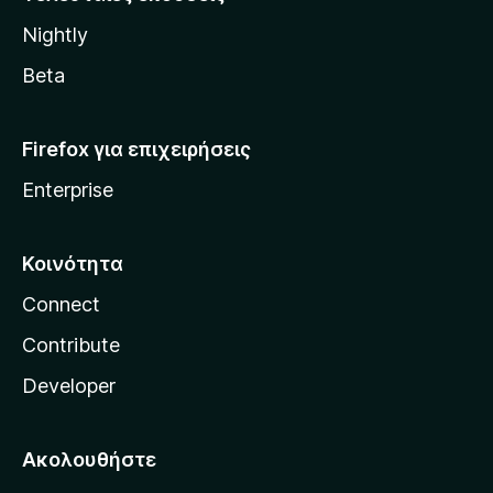
l
Nightly
l
a
Beta
Firefox για επιχειρήσεις
Enterprise
Κοινότητα
Connect
Contribute
Developer
Ακολουθήστε