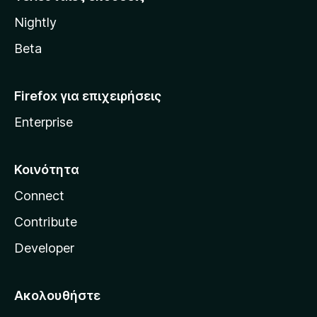
l
Nightly
l
a
Beta
Firefox για επιχειρήσεις
Enterprise
Κοινότητα
Connect
Contribute
Developer
Ακολουθήστε