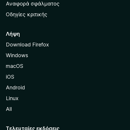
χ
Αναφορά σφάλματος
ε
ι
ς
Οδηγίες κριτικής
κ
ή
σ
Λήψη
ε
Download Firefox
λ
Windows
ί
δ
macOS
α
iOS
τ
η
Android
ς
Linux
M
All
o
z
i
Τελευταίες εκδόσεις