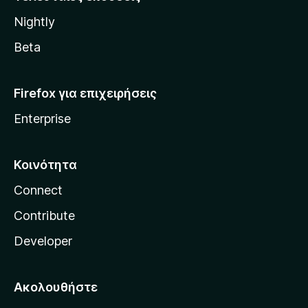
l
Nightly
l
a
Beta
Firefox για επιχειρήσεις
Enterprise
Κοινότητα
Connect
Contribute
Developer
Ακολουθήστε