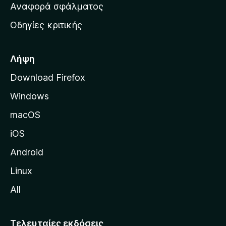
χ
Αναφορά σφάλματος
ε
ι
ς
Οδηγίες κριτικής
κ
ή
σ
Λήψη
ε
Download Firefox
λ
Windows
ί
δ
macOS
α
iOS
τ
η
Android
ς
Linux
M
All
o
z
i
Τελευταίες εκδόσεις