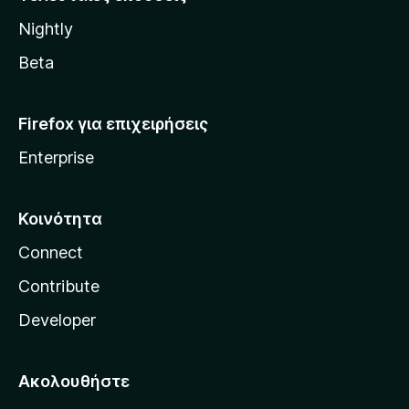
l
Nightly
l
a
Beta
Firefox για επιχειρήσεις
Enterprise
Κοινότητα
Connect
Contribute
Developer
Ακολουθήστε