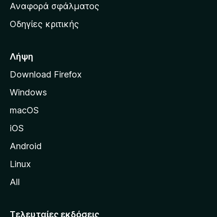
χ
Αναφορά σφάλματος
ε
ι
ς
Οδηγίες κριτικής
κ
ή
σ
Λήψη
ε
Download Firefox
λ
Windows
ί
δ
macOS
α
iOS
τ
η
Android
ς
Linux
M
All
o
z
i
Τελευταίες εκδόσεις