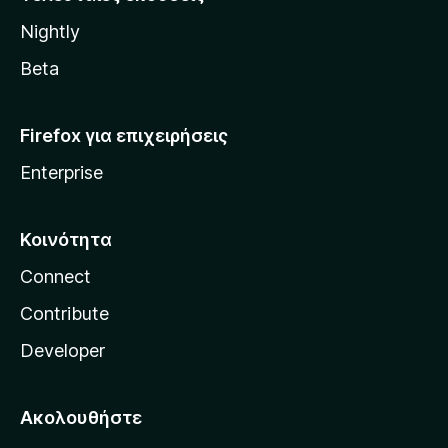
l
Nightly
l
a
Beta
Firefox για επιχειρήσεις
Enterprise
Κοινότητα
Connect
Contribute
Developer
Ακολουθήστε