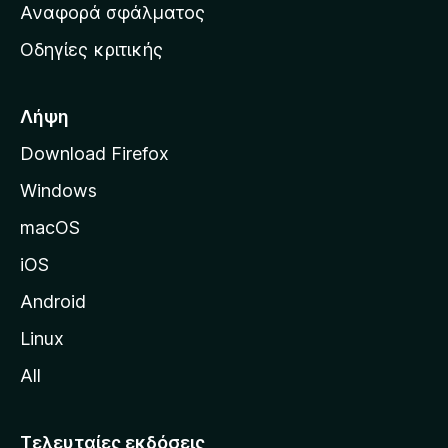
χ
Αναφορά σφάλματος
ε
ι
ς
Οδηγίες κριτικής
κ
ή
σ
Λήψη
ε
Download Firefox
λ
Windows
ί
δ
macOS
α
iOS
τ
η
Android
ς
Linux
M
All
o
z
i
Τελευταίες εκδόσεις