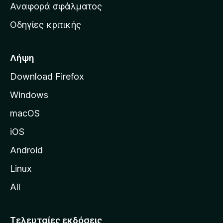
χ
Αναφορά σφάλματος
ε
ι
ς
Οδηγίες κριτικής
κ
ή
σ
Λήψη
ε
Download Firefox
λ
Windows
ί
δ
macOS
α
iOS
τ
η
Android
ς
Linux
M
All
o
z
i
Τελευταίες εκδόσεις