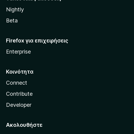
l
Nightly
l
a
Beta
Firefox για επιχειρήσεις
Enterprise
Κοινότητα
Connect
Contribute
Developer
Ακολουθήστε