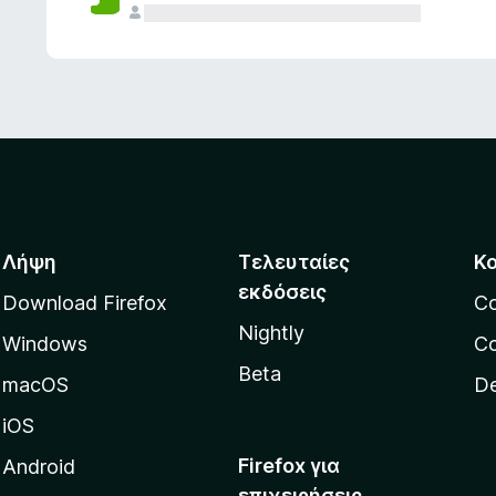
ς
Λήψη
Τελευταίες
Κ
εκδόσεις
Download Firefox
C
Nightly
Windows
Co
Beta
macOS
De
iOS
Firefox για
Android
επιχειρήσεις