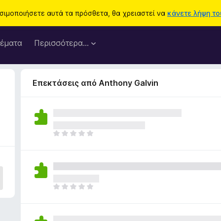
ησιμοποιήσετε αυτά τα πρόσθετα, θα χρειαστεί να
κάνετε λήψη του
έματα
Περισσότερα…
Επεκτάσεις από Anthony Galvin
Δ
ε
ν
υ
π
ά
Δ
ρ
ε
χ
ν
ο
υ