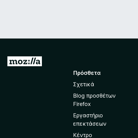
Μ
ε
Πρόσθετα
τ
Σχετικά
ά
β
Blog προσθέτων
α
Firefox
σ
Εργαστήριο
η
επεκτάσεων
σ
τ
Κέντρο