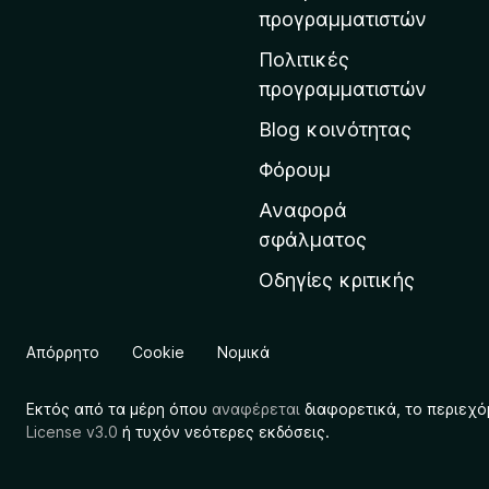
η
προγραμματιστών
ν
Πολιτικές
α
προγραμματιστών
ρ
Blog κοινότητας
χ
ι
Φόρουμ
κ
Αναφορά
ή
σφάλματος
σ
Οδηγίες κριτικής
ε
λ
ί
Απόρρητο
Cookie
Νομικά
δ
α
Εκτός από τα μέρη όπου
αναφέρεται
διαφορετικά, το περιεχό
τ
License v3.0
ή τυχόν νεότερες εκδόσεις.
η